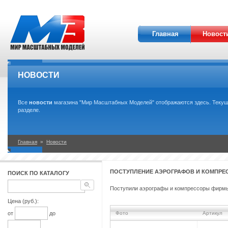
Главная
Новост
НОВОСТИ
Все
новости
магазина "Мир Масштабных Моделей" отображаются здесь. Текущи
разделе.
Главная
»
Новости
ПОСТУПЛЕНИЕ АЭРОГРАФОВ И КОМПРЕ
ПОИСК ПО КАТАЛОГУ
Поступили аэрографы и компрессоры фирмы
Цена (руб.):
от
до
Фото
Артикул