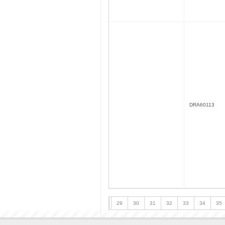
DRA60113
29
30
31
32
33
34
35