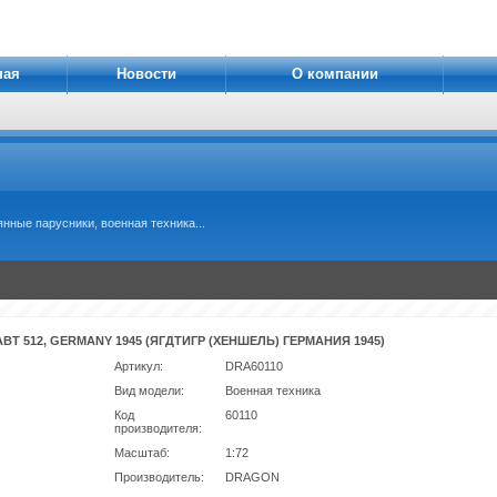
ная
Новости
О компании
нные парусники, военная техника...
BT 512, GERMANY 1945 (ЯГДТИГР (ХЕНШЕЛЬ) ГЕРМАНИЯ 1945)
Артикул:
DRA60110
Вид модели:
Военная техника
Код
60110
производителя:
Масштаб:
1:72
Производитель:
DRAGON