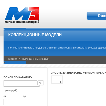
Глав
КОЛЛЕКЦИОННЫЕ МОДЕЛИ
Полностью готовые стендовые модели - автомобили и самолеты Diecast, деревя
Главная
»
Коллекционные модели
JAGDTIGER (HENSCHEL VERSION) SPZJGA
ПОИСК ПО КАТАЛОГУ
Цена (руб.):
от
до