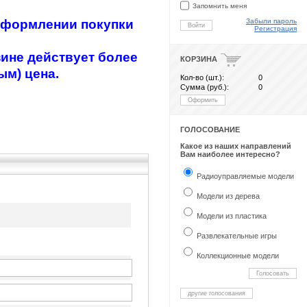
Запомнить меня
Забыли пароль
 оформлении покупки
Войти
Регистрация
ине действует более
КОРЗИНА
ым) цена.
Кол-во (шт.):
0
Сумма (руб.):
0
Оформить
ГОЛОСОВАНИЕ
Какое из наших направлений
Вам наиболее интересно?
Радиоуправляемые модели
Модели из дерева
Модели из пластика
Развлекательные игры
Коллекционные модели
Голосовать
другие голосования