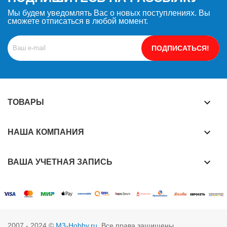
Мы будем уведомлять Вас о новых поступлениях. Вы
сможете отписаться в любой момент.
ПОДПИСАТЬСЯ!
keyboard_arrow_down
ТОВАРЫ
keyboard_arrow_down
НАША КОМПАНИЯ
keyboard_arrow_down
ВАША УЧЕТНАЯ ЗАПИСЬ
2007 - 2024 ©
M3-Hobby.ru
. Все права защищены.