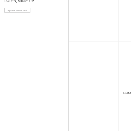
RODEN, MiniArt, UM.
архив новостей
HBOS