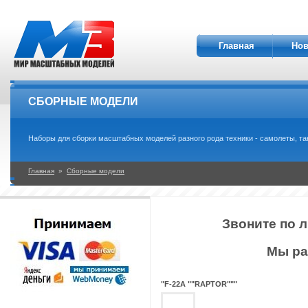
Главная
Нов
СБОРНЫЕ МОДЕЛИ
Наборы для сборки масштабных моделей разного рода техники - самолеты, танки
Главная
»
Сборные модели
Звоните по л
Мы ра
"F-22A ""RAPTOR"""