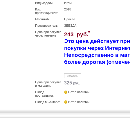
Вид модели:
Игры
Код
2018
производителя:
Масштаб:
Прочее
Производитель:
ЗВЕЗДА
Цена при покупке
*
243 руб.
через интернет:
Это цена действует п
покупки через Интернет
Непосредственно в маг
более дорогая (отмече
заказать
Цена при покупке
325
руб.
в магазине:
Склад
Нет в наличии
поставщика:
Склад в Самаре:
Нет в наличии