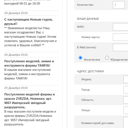
выходной 08.01 до 18.00
Количество:
29 Декабря 2016
ВАШИ ДАННЫЕ
С наступающим Новым годом,
друзья!!
ФИО:
** Уважаемые моделисты! Наш
магазин поздравляет Вас с
наступающим Новым годом! Хотим
Номер карты:
пожелать здоровья, благополучия и
успехов в Вашем хобби!! **
Е-Mail (логин):
28 Декабря 2016
Физическое
Юридическо
Поступление моделей, химии и
инструмента фирмы TAMIYA!
В нашем магазине поступление
АДРЕС ДОСТАВКИ
моделей, химии и инструмента
фирмы TAMIYA!
Индекс:
25 Декабря 2016
Город:
Поступление моделей фирмы и
красок ZVEZDA. Новинка: арт.
Область:
9057 Имперский звёздный
разрушитель.
Улица:
В наш магазин поступили модели и
краски фирмы ZVEZDA.Новинка:
арт. 9057 Имперский звёздный
Комментарий доставки:
разрушитель.