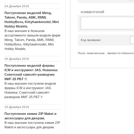
24 Декабря 2016
КОММЕНТАРИЙ
Поступление моделей Meng,
Takom, Panda, AMK, RMW,
HobbyBoss, Kittyhawkmodel, Mini
Hobby Models.
В наш магазин в большом
ассортименте пришли модели фирм
Meng, Takom, Panda, AMK, RMW,
Код проверки:
HobbyBoss, Kittyhawkmodel, Mini
Hobby Models.
Поля, помеченные , являются обязате
16 Декабря 2016
Поступление моделей фирмы
ICM и инструмент JAS. Новинка:
Советский самолёт-разведчик
МИГ-25 РБТ !!
В наш магазин поступили модели
фирмы ICM и инструмент JAS.
Новинка: Советский самолёт-
разведчик МИГ-25 РБТ !!
15 Декабря 2016
Поступление химии ZIP Maket и
аксессуары для диорам.
В наш магазин поступила химия ZIP
Maket и аксессуары для диорам.