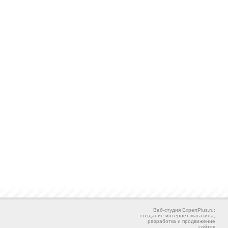
Веб-студия ExpertPlus.ru:
создание интернет-магазина,
разработка и продвижение
сайтов