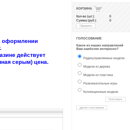
КОРЗИНА
Кол-во (шт.):
0
Сумма (руб.):
0
Оформить
ГОЛОСОВАНИЕ
ри оформлении
Какое из наших направлений
.
Вам наиболее интересно?
азине действует
Радиоуправляемые модели
нная серым) цена.
Модели из дерева
Модели из пластика
Развлекательные игры
Коллекционные модели
Голосовать
другие голосования