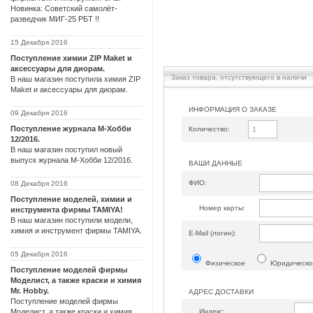
Новинка: Советский самолёт-
разведчик МИГ-25 РБТ !!
15 Декабря 2016
Поступление химии ZIP Maket и
аксессуары для диорам.
Заказ товара, отсутствующего в наличи
В наш магазин поступила химия ZIP
Maket и аксессуары для диорам.
ИНФОРМАЦИЯ О ЗАКАЗЕ
09 Декабря 2016
Поступление журнала М-Хобби
Количество:
12/2016.
В наш магазин поступил новый
выпуск журнала М-Хобби 12/2016.
ВАШИ ДАННЫЕ
ФИО:
08 Декабря 2016
Поступление моделей, химии и
Номер карты:
инструмента фирмы TAMIYA!
В наш магазин поступили модели,
химия и инструмент фирмы TAMIYA.
Е-Mail (логин):
05 Декабря 2016
Физическое
Юридическо
Поступление моделей фирмы
Моделист, а также краски и химия
Mr. Hobby.
АДРЕС ДОСТАВКИ
Поступление моделей фирмы
Индекс:
Моделист, а также краски и химия