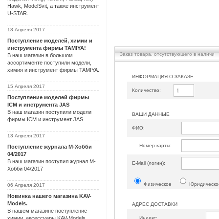
Hawk, ModelSvit, а также инструмент
U-STAR.
18 Апреля 2017
Поступление моделей, химии и
инструмента фирмы TAMIYA!
Заказ товара, отсутствующего в наличи
В наш магазин в большом
ассортименте поступили модели,
химия и инструмент фирмы TAMIYA.
ИНФОРМАЦИЯ О ЗАКАЗЕ
15 Апреля 2017
Количество:
Поступление моделей фирмы
ICM и инструмента JAS
В наш магазин поступили модели
ВАШИ ДАННЫЕ
фирмы ICM и инструмент JAS.
ФИО:
13 Апреля 2017
Номер карты:
Поступление журнала М-Хобби
04/2017
В наш магазин поступил журнал М-
Е-Mail (логин):
Хобби 04/2017
Физическое
Юридическо
06 Апреля 2017
Новинка нашего магазина KAV-
Models.
АДРЕС ДОСТАВКИ
В нашем магазине поступление
Индекс:
химии, аксессуары KAV-Models.