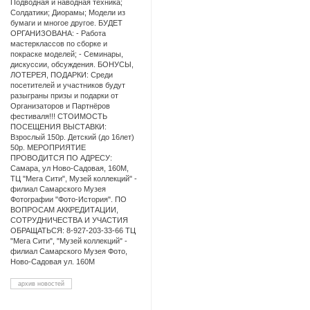
Подводная и наводная техника;
Солдатики; Диорамы; Модели из
бумаги и многое другое. БУДЕТ
ОРГАНИЗОВАНА: - Работа
мастерклассов по сборке и
покраске моделей; - Семинары,
дискуссии, обсуждения. БОНУСЫ,
ЛОТЕРЕЯ, ПОДАРКИ: Среди
посетителей и участников будут
разыграны призы и подарки от
Организаторов и Партнёров
фестиваля!!! СТОИМОСТЬ
ПОСЕЩЕНИЯ ВЫСТАВКИ:
Взрослый 150р. Детский (до 16лет)
50р. МЕРОПРИЯТИЕ
ПРОВОДИТСЯ ПО АДРЕСУ:
Самара, ул Ново-Садовая, 160М,
ТЦ "Мега Сити", Музей коллекций" -
филиал Самарского Музея
Фотографии "Фото-История". ПО
ВОПРОСАМ АККРЕДИТАЦИИ,
СОТРУДНИЧЕСТВА И УЧАСТИЯ
ОБРАЩАТЬСЯ: 8-927-203-33-66 ТЦ
"Мега Сити", "Музей коллекций" -
филиал Самарского Музея Фото,
Ново-Садовая ул. 160М
архив новостей