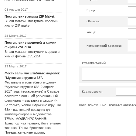
03 Апреля 2017
Город:
Поступление химии ZIP Maket.
В наш магазин поступили краски и
Область:
химия ZIP maket.
Улица:
28 Марта 2017
Поступление моделей и химии
Комментарий доставки:
фирмы ZVEZDA.
В наш магазин поступили модели и
химия фирмы ZVEZDA.
КОММЕНТАРИЙ
23 Марта 2017
Фестиваль масштабных моделек
"Мужские игрушки 63".
Фестиваль масштабных моделек
"Мужские игрушки 63". 2 апреля
2017 года, (воскресенье) в Самаре
Код проверки:
состоится большой региональный
фестиваль - выставка мужских (и
Поля, помеченные , являются обязате
не только) хобби «Мужские игрушки
63» - настоящий праздник для
коллекционеров и моделистов!
ТЕМЫ МОДЕЛИРОВАНИЯ:
Транспортная техника; Летательная
техника; Танки, бронетехника;
Поезда, железные дороги;