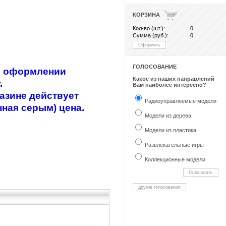
КОРЗИНА
Кол-во (шт.):
0
Сумма (руб.):
0
Оформить
ГОЛОСОВАНИЕ
ри оформлении
Какое из наших направлений
.
Вам наиболее интересно?
азине действует
Радиоуправляемые модели
нная серым) цена.
Модели из дерева
Модели из пластика
Развлекательные игры
Коллекционные модели
Голосовать
другие голосования