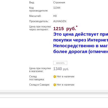
Вид:
Строения
Код
11344
производителя:
Масштаб:
H0
Производитель:
AUHAGEN
Цена при покупке
*
1215 руб.
через интернет:
Это цена действует п
покупки через Интернет
Непосредственно в маг
более дорогая (отмече
заказать
Цена при покупке
1340
руб.
в магазине:
Склад
Нет в наличии
поставщика:
Склад в Самаре:
Нет в наличии