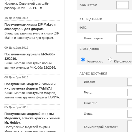
Новинка: Советский самолёт-
Количество:
разведчик МИГ-25 РБТ !!
15 Декабря 2016
ВАШИ ДАННЫЕ
Поступление химии ZIP Maket и
ФИО:
аксессуары для диорам.
В наш магазин поступила химия ZIP
Maket и аксессуары для диорам.
Номер карты:
09 Декабря 2016
Е-Mail (логин):
Поступление журнала М-Хобби
12/2016.
Физическое
Юридическо
В наш магазин поступил новый
выпуск журнала М-Хобби 12/2016.
АДРЕС ДОСТАВКИ
08 Декабря 2016
Индекс:
Поступление моделей, химии и
инструмента фирмы TAMIYA!
Город:
В наш магазин поступили модели,
химия и инструмент фирмы TAMIYA.
Область:
05 Декабря 2016
Улица:
Поступление моделей фирмы
Моделист, а также краски и химия
Mr. Hobby.
Комментарий доставки:
Поступление моделей фирмы
Моделист, а также краски и химия