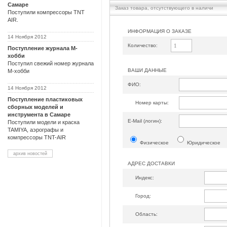
Самаре
Заказ товара, отсутствующего в наличи
Поступили компрессоры TNT
AIR.
ИНФОРМАЦИЯ О ЗАКАЗЕ
14 Ноября 2012
Количество:
Поступление журнала М-
хобби
Поступил свежий номер журнала
ВАШИ ДАННЫЕ
М-хобби
ФИО:
14 Ноября 2012
Поступление пластиковых
Номер карты:
сборных моделей и
инструмента в Самаре
Е-Mail (логин):
Поступили модели и краска
TAMIYA, аэрографы и
компрессоры TNT-AIR
Физическое
Юридическое
архив новостей
АДРЕС ДОСТАВКИ
Индекс:
Город:
Область: