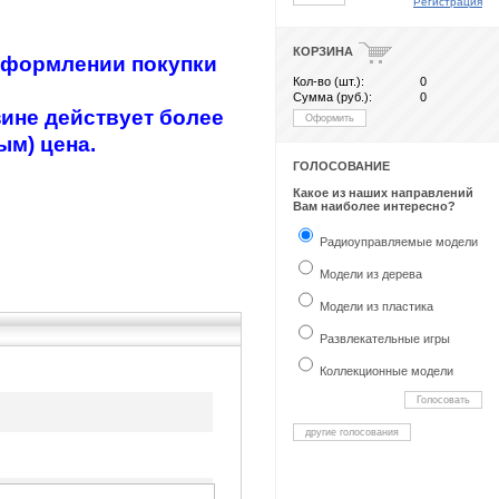
Регистрация
КОРЗИНА
 оформлении покупки
Кол-во (шт.):
0
Сумма (руб.):
0
ине действует более
Оформить
ым) цена.
ГОЛОСОВАНИЕ
Какое из наших направлений
Вам наиболее интересно?
Радиоуправляемые модели
Модели из дерева
Модели из пластика
Развлекательные игры
Коллекционные модели
Голосовать
другие голосования