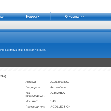
ная
Новости
О компании
янные парусники, военная техника...
RAY)
Артикул:
JCOL35003DG
Вид модели:
Автомобили
Код
JC35003DG
производителя:
Масштаб:
1:43
Производитель:
J-COLLECTION