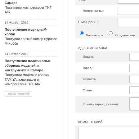
Самаре
Поступили компрессоры TNT
Номер карты:
AIR.
Е-Mail (логин):
14 Ноября 2012
Поступление журнала М-
хобби
Физическое
Юридическое
Поступил свежий номер журнала
М-хобби
АДРЕС ДОСТАВКИ
14 Ноября 2012
Индекс:
Поступление пластиковых
сборных моделей и
Город:
инструмента в Самаре
Поступили модели и краска
Область:
TAMIYA, аэрографы и
компрессоры TNT-AIR
Улица:
архив новостей
Комментарий доставки:
КОММЕНТАРИЙ