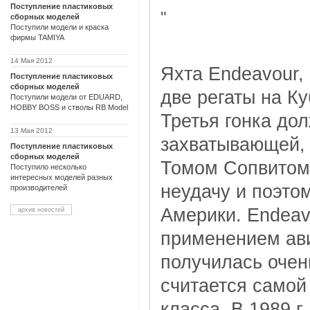
Поступление пластиковых
"
сборных моделей
Поступили модели и краска
фирмы TAMIYA
14 Мая 2012
Яхта Endeavour,
Поступление пластиковых
сборных моделей
две регаты на Ку
Поступили модели от EDUARD,
HOBBY BOSS и стволы RB Model
Третья гонка до
13 Мая 2012
захватывающей, 
Поступление пластиковых
сборных моделей
Томом Сопвитом 
Поступило несколько
интересных моделей разных
неудачу и поэтом
производителей
Америки. Endeav
архив новостей
применением ави
получилась очен
считается самой 
класса. В 1989 