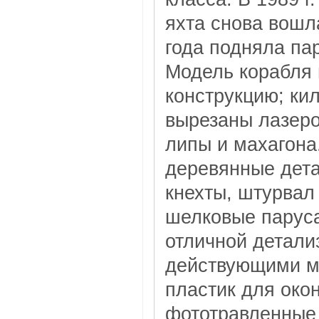
яхта снова вошла
года подняла пар
Модель корабля
конструкцию; ки
вырезаны лазеро
липы и махагона
деревянные дета
кнехты, штурвал
шелковые паруса
отличной детали
действующими м
пластик для око
фототравленные 