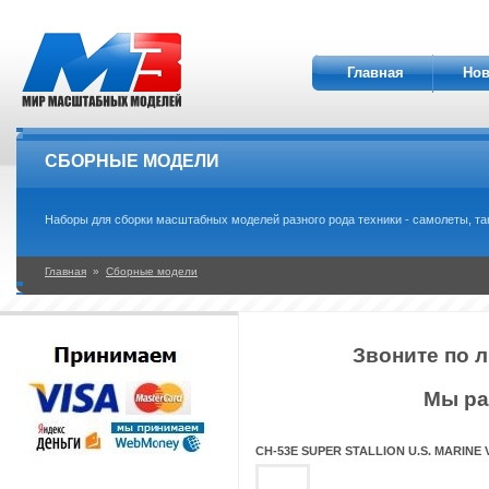
Главная
Нов
СБОРНЫЕ МОДЕЛИ
Наборы для сборки масштабных моделей разного рода техники - самолеты, танки
Главная
»
Сборные модели
Звоните по л
Мы ра
CH-53E SUPER STALLION U.S. MARIN