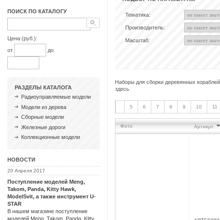
ПОИСК ПО КАТАЛОГУ
Тематика:
Производитель:
Цена (руб.):
Масштаб:
от
до
Наборы для сборки деревянных кораблей 
РАЗДЕЛЫ КАТАЛОГА
здесь.
Радиоуправляемые модели
Модели из дерева
5
6
7
8
9
10
11
Сборные модели
Фото
Артикул
Железные дороги
Коллекционные модели
НОВОСТИ
20 Апреля 2017
Поступление моделей Meng,
Takom, Panda, Kitty Hawk,
ModelSvit, а также инструмент U-
STAR
В нашем магазине поступление
моделей Meng, Takom, Panda, Kitty