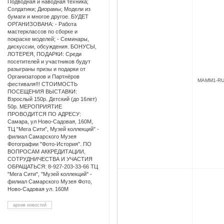
Подводная и наводная техника;
Солдатики; Диорамы; Модели из
бумаги и многое другое. БУДЕТ
ОРГАНИЗОВАНА: - Работа
мастерклассов по сборке и
покраске моделей; - Семинары,
дискуссии, обсуждения. БОНУСЫ,
ЛОТЕРЕЯ, ПОДАРКИ: Среди
посетителей и участников будут
разыграны призы и подарки от
Организаторов и Партнёров
MAMM1-R
фестиваля!!! СТОИМОСТЬ
ПОСЕЩЕНИЯ ВЫСТАВКИ:
Взрослый 150р. Детский (до 16лет)
50р. МЕРОПРИЯТИЕ
ПРОВОДИТСЯ ПО АДРЕСУ:
Самара, ул Ново-Садовая, 160М,
ТЦ "Мега Сити", Музей коллекций" -
филиал Самарского Музея
Фотографии "Фото-История". ПО
ВОПРОСАМ АККРЕДИТАЦИИ,
СОТРУДНИЧЕСТВА И УЧАСТИЯ
ОБРАЩАТЬСЯ: 8-927-203-33-66 ТЦ
"Мега Сити", "Музей коллекций" -
филиал Самарского Музея Фото,
Ново-Садовая ул. 160М
архив новостей