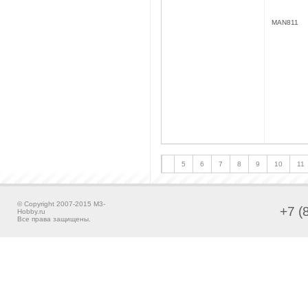
MAN811
5
6
7
8
9
10
11
© Copyright 2007-2015 M3-
+7 (
Hobby.ru
Все права защищены.