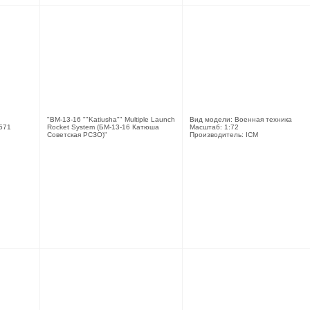
"BM-13-16 ""Katiusha"" Multiple Launch
Вид модели: Военная техника
571
Rocket System (БМ-13-16 Катюша
Масштаб: 1:72
Советская РСЗО)"
Производитель: ICM