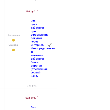
*
196 руб.
Это
цена
действует
при
оформлении
Поставщик
покупки
через
Самара
Интернет.
Непосредственно
в
магазине
действует
более
дорогая
(отмеченная
серым)
цена.
235 руб.
*
672 руб.
Это