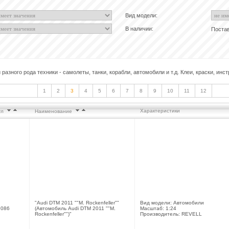
Вид модели:
В наличии:
Поста
зного рода техники - самолеты, танки, корабли, автомобили и т.д. Клеи, краски, инст
1
2
3
4
5
6
7
8
9
10
11
12
Характеристики
кул
Наименование
"Audi DTM 2011 ""M. Rockenfeller""
Вид модели: Автомобили
086
(Автомобиль Audi DTM 2011 ""M.
Масштаб: 1:24
Rockenfeller"")"
Производитель: REVELL