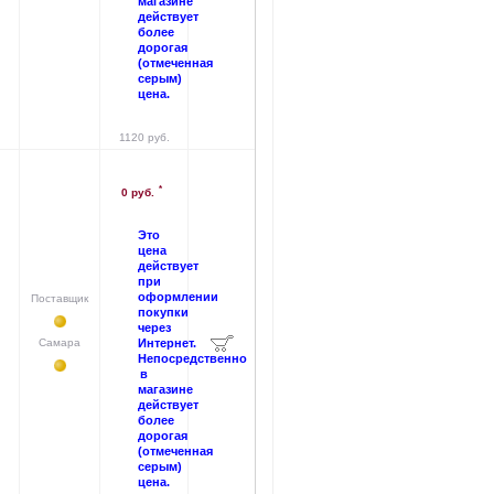
магазине
действует
более
дорогая
(отмеченная
серым)
цена.
1120 руб.
*
0 руб.
Это
цена
действует
при
оформлении
Поставщик
покупки
через
Самара
Интернет.
Непосредственно
в
магазине
действует
более
дорогая
(отмеченная
серым)
цена.