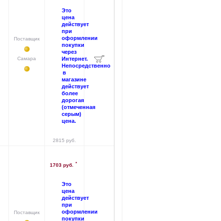
Это
цена
действует
при
оформлении
Поставщик
покупки
через
Самара
Интернет.
Непосредственно
в
магазине
действует
более
дорогая
(отмеченная
серым)
цена.
2815 руб.
*
1703 руб.
Это
цена
действует
при
оформлении
Поставщик
покупки