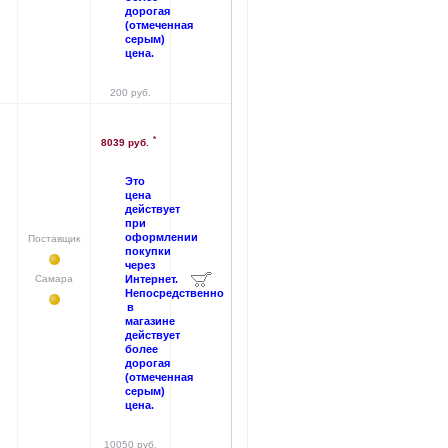
дорогая
(отмеченная
серым)
цена.
200 руб.
*
8039 руб.
Это
цена
действует
при
оформлении
Поставщик
покупки
через
Самара
Интернет.
Непосредственно
в
магазине
действует
более
дорогая
(отмеченная
серым)
цена.
10050 руб.