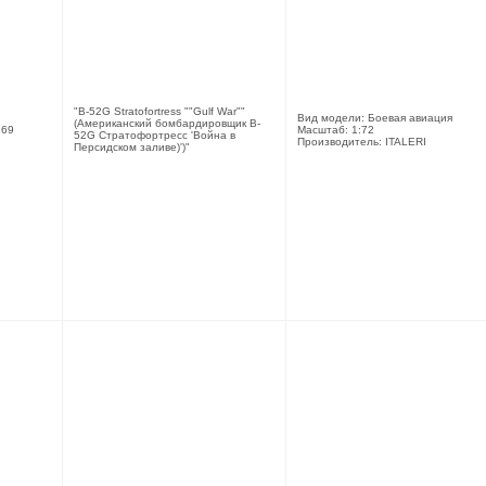
"B-52G Stratofortress ""Gulf War""
Вид модели: Боевая авиация
(Американский бомбардировщик B-
269
Масштаб: 1:72
52G Стратофортресс 'Война в
Производитель: ITALERI
Персидском заливе)')"