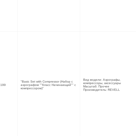
Вид модели: Аэрографы,
"Basic Set with Compressor (Набор с
компрессоры, аксессуары
199
аэрографом ""Класс Начинающий"" с
Масштаб: Прочее
компрессором)"
Производитель: REVELL