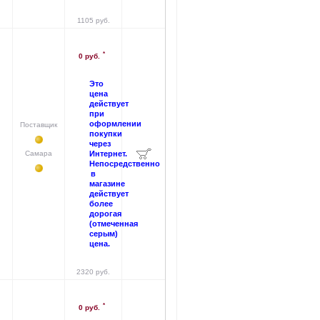
1105 руб.
*
0 руб.
Это
цена
действует
при
оформлении
Поставщик
покупки
через
Самара
Интернет.
Непосредственно
в
магазине
действует
более
дорогая
(отмеченная
серым)
цена.
2320 руб.
*
0 руб.