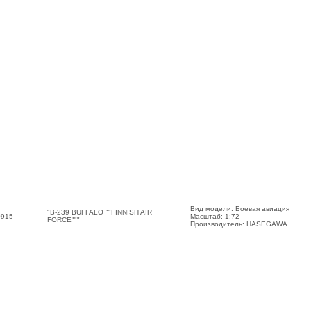
Вид модели: Боевая авиация
"B-239 BUFFALO ""FINNISH AIR
915
Масштаб: 1:72
FORCE"""
Производитель: HASEGAWA