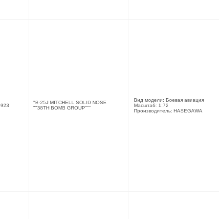
Вид модели: Боевая авиация
"B-25J MITCHELL SOLID NOSE
923
Масштаб: 1:72
""38TH BOMB GROUP"""
Производитель: HASEGAWA