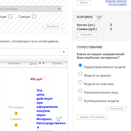
Забыли пароль
Войти
Регистрация
вщик
Самара
КОРЗИНА
Кол-во (шт.):
0
Подобрать
Сумма (руб.):
0
Оформить
румент, литература и все необходимое...
ГОЛОСОВАНИЕ
Какое из наших направлений
Вам наиболее интересно?
Наличие
Купить
Цена
Радиоуправляемые модели
Модели из дерева
*
895 руб.
Модели из пластика
Это
Развлекательные игры
цена
действует
Коллекционные модели
при
оформлении
Поставщик
Голосовать
покупки
через
другие голосования
Самара
Интернет.
Непосредственно
в