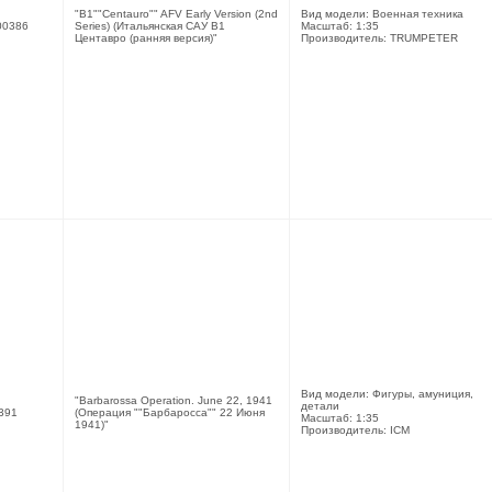
"B1""Centauro"" AFV Early Version (2nd
Вид модели: Военная техника
00386
Series) (Итальянская САУ В1
Масштаб: 1:35
Центавро (ранняя версия)"
Производитель: TRUMPETER
Вид модели: Фигуры, амуниция,
"Barbarossa Operation. June 22, 1941
детали
391
(Операция ""Барбаросса"" 22 Июня
Масштаб: 1:35
1941)"
Производитель: ICM