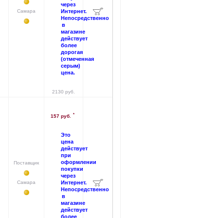
через
Самара
Интернет.
Непосредственно
в
магазине
действует
более
дорогая
(отмеченная
серым)
цена.
2130 руб.
*
157 руб.
Это
цена
действует
при
оформлении
Поставщик
покупки
через
Самара
Интернет.
Непосредственно
в
магазине
действует
более